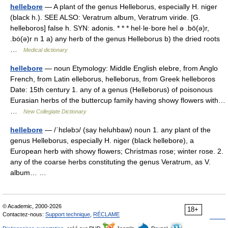
hellebore
— A plant of the genus Helleborus, especially H. niger
(black h.). SEE ALSO: Veratrum album, Veratrum viride. [G.
helleboros] false h. SYN: adonis. * * * hel·le·bore hel ə .bō(ə)r,
.bȯ(ə)r n 1 a) any herb of the genus Helleborus b) the dried roots
…
Medical dictionary
hellebore
— noun Etymology: Middle English elebre, from Anglo
French, from Latin elleborus, helleborus, from Greek helleboros
Date: 15th century 1. any of a genus (Helleborus) of poisonous
Eurasian herbs of the buttercup family having showy flowers with…
…
New Collegiate Dictionary
hellebore
— /ˈhɛləbɔ/ (say heluhbaw) noun 1. any plant of the
genus Helleborus, especially H. niger (black hellebore), a
European herb with showy flowers; Christmas rose; winter rose. 2.
any of the coarse herbs constituting the genus Veratrum, as V.
album… …
© Academic, 2000-2026
18+
Contactez-nous:
Support technique
,
RÉCLAME