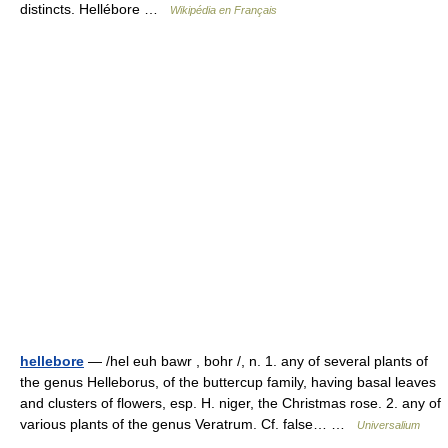
distincts. Hellébore …
Wikipédia en Français
hellebore
— /hel euh bawr , bohr /, n. 1. any of several plants of
the genus Helleborus, of the buttercup family, having basal leaves
and clusters of flowers, esp. H. niger, the Christmas rose. 2. any of
various plants of the genus Veratrum. Cf. false… …
Universalium