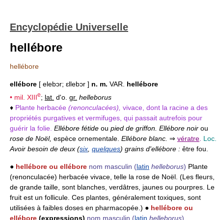
Encyclopédie Universelle
hellébore
hellébore
ellébore
[ elebɔr; ɛllebɔr ]
n. m.
VAR.
hellébore
e
• mil.
XIII
;
lat.
d'o.
gr.
helleborus
♦
Plante herbacée
(renonculacées),
vivace, dont la racine a des
propriétés purgatives et vermifuges, qui passait autrefois pour
guérir la folie.
Ellébore fétide
ou
pied de griffon. Ellébore noir
ou
rose de Noël,
espèce ornementale.
Ellébore blanc.
⇒
vératre
.
Loc.
Avoir besoin de deux (
six
,
quelques
) grains d'ellébore :
être fou.
●
hellébore ou ellébore
nom masculin
(
latin
helleborus
)
Plante
(renonculacée) herbacée vivace, telle la rose de Noël. (Les fleurs,
de grande taille, sont blanches, verdâtres, jaunes ou pourpres. Le
fruit est un follicule. Ces plantes, généralement toxiques, sont
utilisées à faibles doses en pharmacopée.) ●
hellébore ou
ellébore
(expressions)
nom masculin
(
latin
helleborus
)