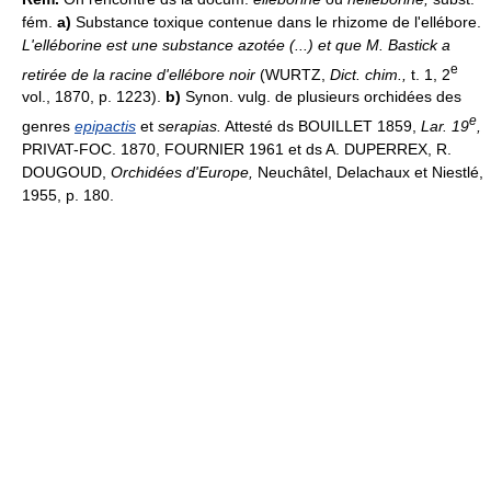
fém.
a)
Substance toxique contenue dans le rhizome de l'ellébore.
L'elléborine est une substance azotée (...) et que M. Bastick a
e
retirée de la racine d'ellébore noir
(WURTZ,
Dict. chim.,
t. 1, 2
vol., 1870, p. 1223).
b)
Synon. vulg. de plusieurs orchidées des
e
genres
epipactis
et
serapias.
Attesté ds BOUILLET 1859,
Lar. 19
,
PRIVAT-FOC. 1870, FOURNIER 1961 et ds A. DUPERREX, R.
DOUGOUD,
Orchidées d'Europe,
Neuchâtel, Delachaux et Niestlé,
1955, p. 180.