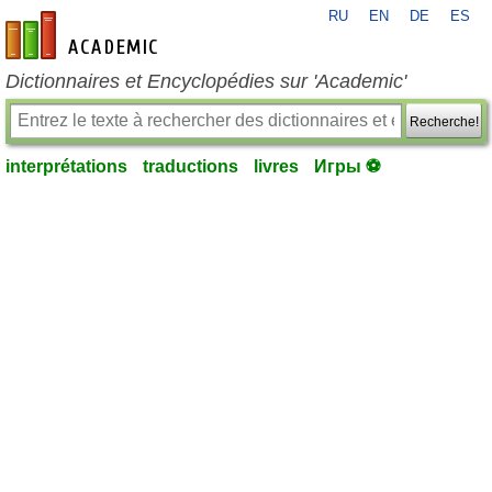
RU
EN
DE
ES
fr-academic.com
Dictionnaires et Encyclopédies sur 'Academic'
Recherche!
interprétations
traductions
livres
Игры ⚽