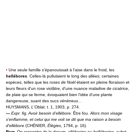
•
Une seule famille s'épanouissait à l'aise dans le froid, les
hellébores
. Celles-là pullulaient le long des allées; certaines
espèces, telles que les
roses de Noël
étaient en pleine floraison et
leurs fleurs d'un rose violâtre, d'une nuance maladive de cicatrice,
de plaie qui se ferme, évoquaient bien l'idée d'une plante
dangereuse, suant des sucs vénéneux...
HUYSMANS,
L'Oblat,
t. 1, 1903, p. 274.
—
Expr. fig.
Avoir besoin d'ellébore.
Être fou.
Alors mon visage
s'enflamme, et celui qui me voit se dit que ma raison a besoin
d'ellébore
(CHÉNIER,
Élégies,
1794, p. 16).
Rem.
On rencontre ds la docum.
elléborine
ou
helléborine,
subst.