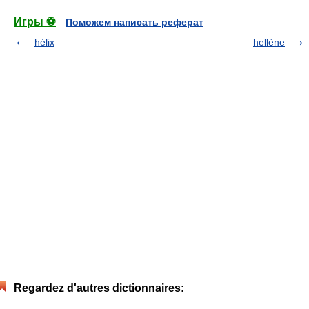
Игры ⚽
Поможем написать реферат
hélix
hellène
Regardez d'autres dictionnaires: