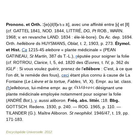
Prononc. et Orth. :
[e(
)l(ll)
], avec une affinité entre [
] et [ll]
(
cf.
GATTEL 1841, NOD. 1844, LITTRÉ,
DG, Pt
ROB., WARN.
1968; v. en revanche LAND. 1834 : éle-lé-bore). Ds
Ac.
dep. 1694.
Orth.
hellébore
ds HUYSMANS,
Oblat,
t. 2, 1903, p. 273.
Étymol.
et Hist.
Ca
1215-45
elebore
« plante médicinale » (PEAN
GATINEAU,
St Martin,
387 ds T.-L.),
r
éputée pour soigner la folie
(
cf.
ROTROU,
Clarice,
I, 5, éd. 1820 des
Œuvres,
t. IV, p. 362 ds
IGLF
: Si vous voulez guérir, prenez de l'
ellébore
: C'est, à ce que
l'on dit, le remède des fous),
ceci
étant plus connu à cause de La
Fontaine (
Le Lièvre et la tortue, Fables,
VI, X). Empr. au lat. class.
(
h
)elleborus,
lui-même empr. au gr.
désignant une
plante médicinale employée notamment pour soigner la folie
(ANDRÉ
Bot.
),
v
. aussi
aliboron.
Fréq. abs. littér. :
18.
Bbg.
GOTTSCH. Redens. 1930, p. 240. — ROG. 1965, p. 110. —
TILANDER (G.). Maître Aliboron.
St neophilol.
1946/47, t. 19, pp.
171-183.
Encyclopédie Universelle
.
2012
.