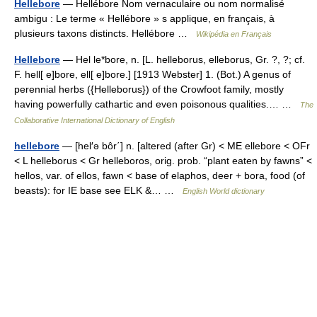
Hellebore
— Hellébore Nom vernaculaire ou nom normalisé
ambigu : Le terme « Hellébore » s applique, en français, à
plusieurs taxons distincts. Hellébore …
Wikipédia en Français
Hellebore
— Hel le*bore, n. [L. helleborus, elleborus, Gr. ?, ?; cf.
F. hell[ e]bore, ell[ e]bore.] [1913 Webster] 1. (Bot.) A genus of
perennial herbs ({Helleborus}) of the Crowfoot family, mostly
having powerfully cathartic and even poisonous qualities.… …
The
Collaborative International Dictionary of English
hellebore
— [hel′ə bôr΄] n. [altered (after Gr) < ME ellebore < OFr
< L helleborus < Gr helleboros, orig. prob. “plant eaten by fawns” <
hellos, var. of ellos, fawn < base of elaphos, deer + bora, food (of
beasts): for IE base see ELK &… …
English World dictionary