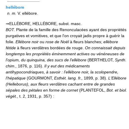
————————
hellébore
n.
m.
V. ellébore.
⇒ELLÉBORE, HELLÉBORE, subst. masc.
BOT.
Plante de la famille des Renonculacées ayant des propriétés
purgatives et vomitives, et que l'on croyait jadis propre à guérir la
folie.
Ellébore noir
ou
rose de Noël
à fleurs blanches;
ellébore
fétide
à fleurs verdâtres bordées de rouge.
On connaissait depuis
longtemps les propriétés éminemment actives ou vénéneuses de
l'opium, du quinquina, des sucs de l'ellébore
(BERTHELOT,
Synth.
chim.,
1876, p. 116).
Il y eut des médicaments
antihypocondriaques, à savoir : l'ellébore noir, la scolopendre,
l'hépatique
(GOURMONT,
Esthét. lang. fr.,
1899, p. 38).
L'Ellébore
(Helleborus), aux fleurs verdâtres cachant entre de grandes
sépales des pétales en forme de cornet
(PLANTEFOL,
Bot. et biol.
végét.,
t. 2, 1931, p. 357) :