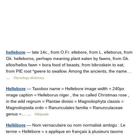
hellebore
— late 14c., from O.Fr. ellebore, from L. elleborus, from
Gk. helleboros, perhaps meaning plant eaten by fawns, from Gk.
ellos/hellos fawn + bora food of beasts, from bibroskein to eat,
from PIE root *gwere to swallow. Among the ancients, the name…
…
Etymology dictionary
Hellebore
— Taxobox name = Hellebore image width = 240px
image caption = Helleborus niger , the so called Christmas rose ,
in the wild regnum = Plantae divisio = Magnoliophyta classis =
Magnoliopsida ordo = Ranunculales familia = Ranunculaceae
genus =… …
Wikipedia
Hellébore
— Nom vernaculaire ou nom normalisé ambigu : Le
terme « Hellébore » s applique en français à plusieurs taxons